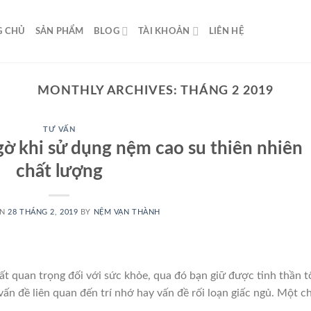
G CHỦ
SẢN PHẨM
BLOG
TÀI KHOẢN
LIÊN HỆ
MONTHLY ARCHIVES:
THÁNG 2 2019
TƯ VẤN
gờ khi sử dụng nệm cao su thiên nhiên
chất lượng
ON
28 THÁNG 2, 2019
BY
NỆM VẠN THÀNH
ất quan trọng đối với sức khỏe, qua đó bạn giữ được tinh thần t
ấn đề liên quan đến trí nhớ hay vấn đề rối loạn giấc ngủ. Một c