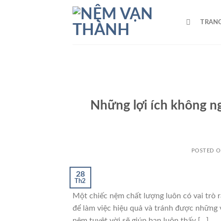
Skip
to
TRAN
content
Những lợi ích không n
POSTED 
28
Th2
Một chiếc nệm chất lượng luôn có vai trò r
để làm việc hiệu quả và tránh được những v
nệm tuyệt vời sẽ giúp bạn luôn thấy […]