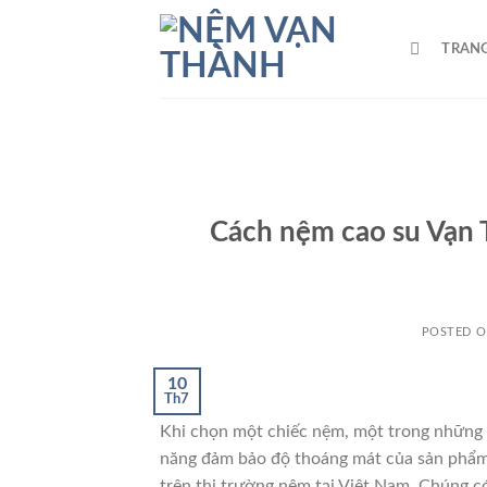
Skip
to
TRAN
content
Cách nệm cao su Vạn T
POSTED 
10
Th7
Khi chọn một chiếc nệm, một trong những 
năng đảm bảo độ thoáng mát của sản phẩm
trên thị trường nệm tại Việt Nam. Chúng c